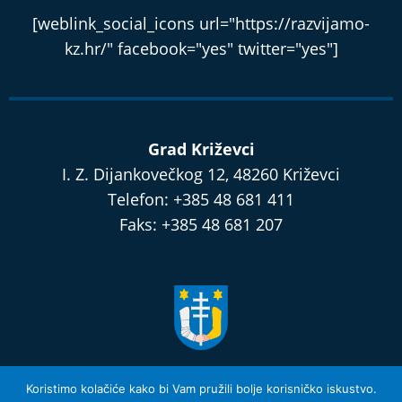
[weblink_social_icons url="https://razvijamo-
kz.hr/" facebook="yes" twitter="yes"]
Grad Križevci
I. Z. Dijankovečkog 12, 48260 Križevci
Telefon: +385 48 681 411
Faks: +385 48 681 207
razvijamo.krizevci.hr
Koristimo kolačiće kako bi Vam pružili bolje korisničko iskustvo.