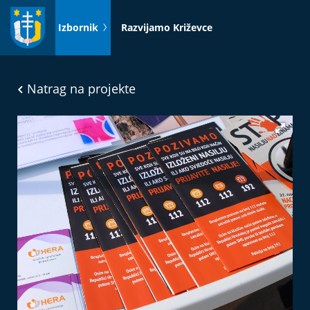
Idi
na
Izbornik
Razvijamo Križevce
sadržaj
Natrag na projekte