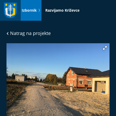
Idi
na
Izbornik
Razvijamo Križevce
sadržaj
Natrag na projekte