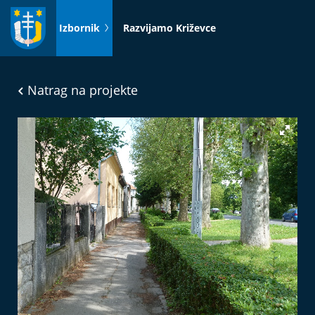
Idi
na
Izbornik
Razvijamo Križevce
sadržaj
Natrag na projekte