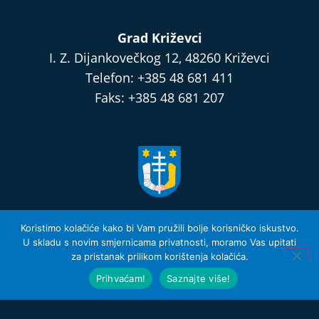
Grad Križevci
I. Z. Dijankovečkog 12, 48260 Križevci
Telefon: +385 48 681 411
Faks: +385 48 681 207
razvijamo.krizevci.hr
Koristimo kolačiće kako bi Vam pružili bolje korisničko iskustvo.
U skladu s novim smjernicama privatnosti, moramo Vas upitati
za pristanak prilikom korištenja kolačića.
Izjava o privatnosti i Uvjeti Korištenja
© 2026 Grad Križevci
Prihvaćam!
Saznajte više!