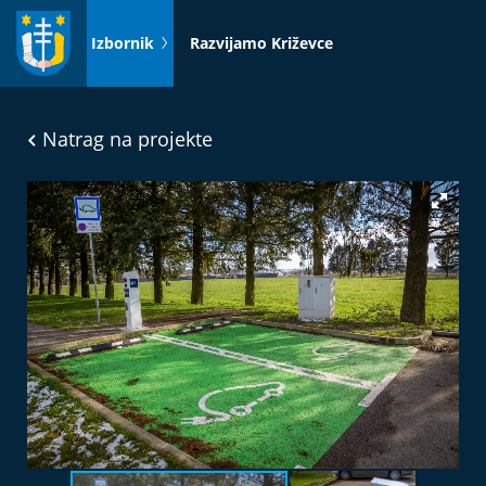
Idi
na
Izbornik
Razvijamo Križevce
sadržaj
Natrag na projekte