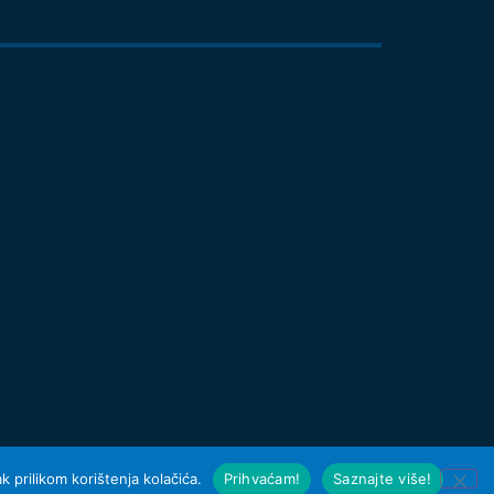
 prilikom korištenja kolačića.
Prihvaćam!
Saznajte više!