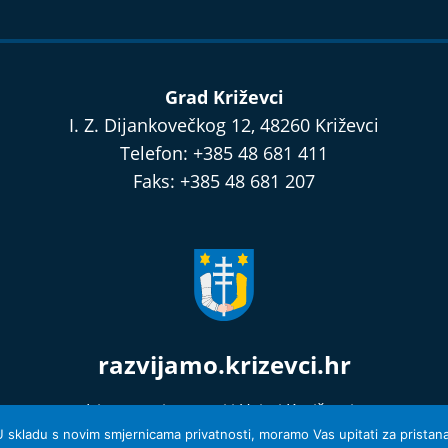
Grad Križevci
I. Z. Dijankovečkog 12, 48260 Križevci
Telefon: +385 48 681 411
Faks: +385 48 681 207
razvijamo.krizevci.hr
Izjava o privatnosti i Uvjeti Korištenja
© 2026 Grad Križevci
 U skladu s novim smjernicama privatnosti, moramo Vas upitati za pristanak