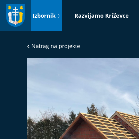
Idi
na
Izbornik
Razvijamo Križevce
sadržaj
Natrag na projekte