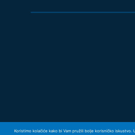
Koristimo kolačiće kako bi Vam pružili bolje korisničko iskustvo.