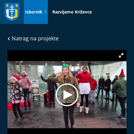
Idi
na
Izbornik
Razvijamo Križevce
sadržaj
Natrag na projekte