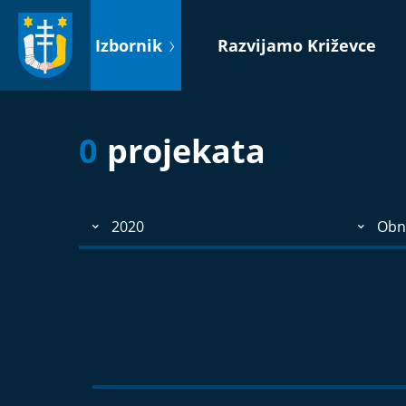
Idi
na
Izbornik
Razvijamo Križevce
sadržaj
0
projekata
2020
Obn