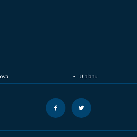
ova
U planu