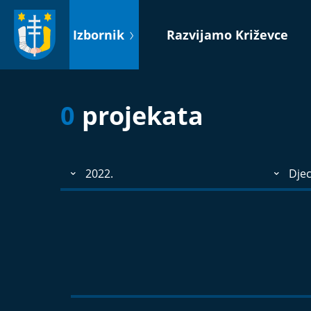
Idi
na
Izbornik
Razvijamo Križevce
sadržaj
0
projekata
2022.
Djec