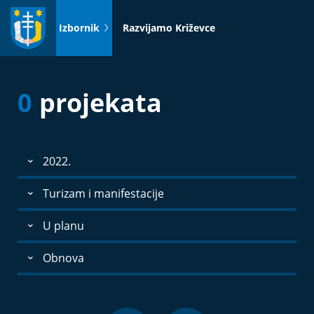
Idi
na
Izbornik
Razvijamo Križevce
sadržaj
0
projekata
2022.
Turizam i manifestacije
U planu
Obnova