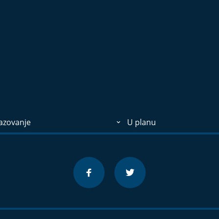
azovanje
U planu