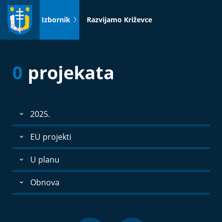
Idi
na
Izbornik
Razvijamo Križevce
sadržaj
0
projekata
2025.
EU projekti
U planu
Obnova