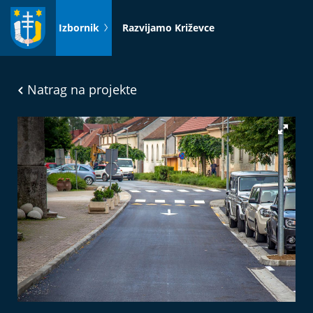
Idi
na
Izbornik
Razvijamo Križevce
sadržaj
Natrag na projekte