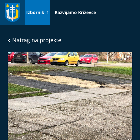
Idi
na
Izbornik
Razvijamo Križevce
sadržaj
Natrag na projekte