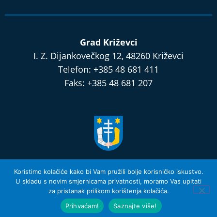
Grad Križevci
I. Z. Dijankovečkog 12, 48260 Križevci
Telefon: +385 48 681 411
Faks: +385 48 681 207
razvijamo.krizevci.hr
Koristimo kolačiće kako bi Vam pružili bolje korisničko iskustvo.
U skladu s novim smjernicama privatnosti, moramo Vas upitati
za pristanak prilikom korištenja kolačića.
Izjava o privatnosti i Uvjeti Korištenja
© 2026 Grad Križevci
Prihvaćam!
Saznajte više!