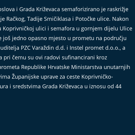
slova i Grada Križevaca semaforizirano je raskrižje
je Račkog, Tadije Smičiklasa i Potočke ulice. Nakon
 Koprivničkoj ulici i semafora u gornjem dijelu Ulice
je još jedno opasno mjesto u prometu na području
ditelja PZC Varaždin d.d. i Instel promet d.o.o., a
a pri čemu su ovi radovi sufinancirani kroz
prometa Republike Hrvatske Ministarstva unutarnjih
vima Županijske uprave za ceste Koprivničko-
eura i sredstvima Grada Križevaca u iznosu od 44