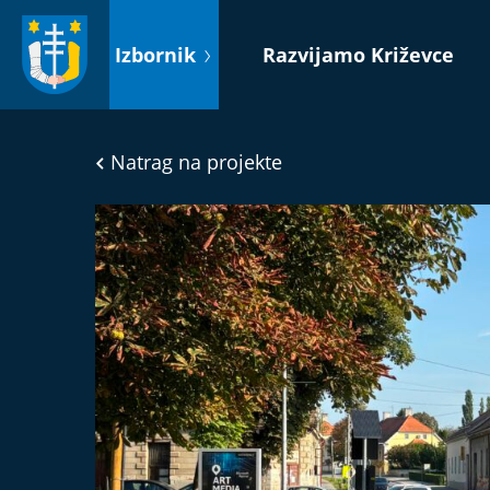
Idi
na
Izbornik
Razvijamo Križevce
sadržaj
Natrag na projekte