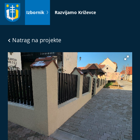
Idi
na
Izbornik
Razvijamo Križevce
sadržaj
Natrag na projekte