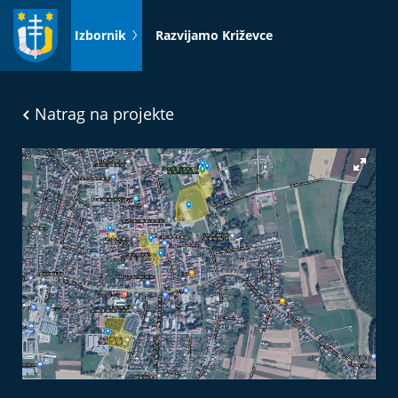
Idi
na
Izbornik
Razvijamo Križevce
sadržaj
Natrag na projekte