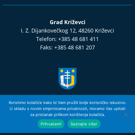
Grad Križevci
I. Z. Dijankovečkog 12, 48260 Križevci
Telefon: +385 48 681 411
Faks: +385 48 681 207
razvijamo.krizevci.hr
Koristimo kolačiće kako bi Vam pružili bolje korisničko iskustvo.
U skladu s novim smjernicama privatnosti, moramo Vas upitati
za pristanak prilikom korištenja kolačića.
Izjava o privatnosti i Uvjeti Korištenja
© 2026 Grad Križevci
Prihvaćam!
Saznajte više!