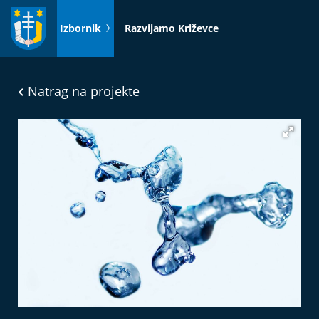
Idi
na
Izbornik
Razvijamo Križevce
sadržaj
Natrag na projekte