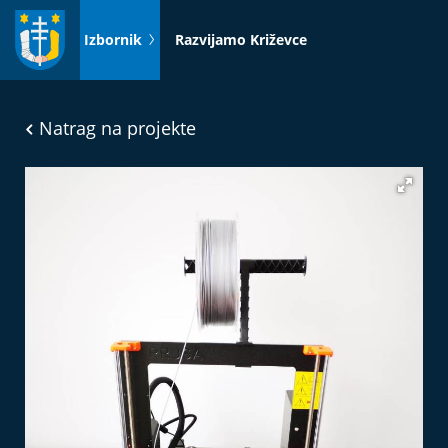
Idi
na
Izbornik
Razvijamo Križevce
sadržaj
Natrag na projekte