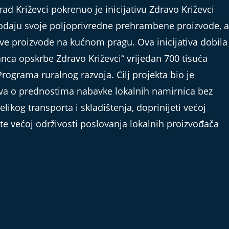
ad Križevci pokrenuo je inicijativu Zdravo Križevci
odaju svoje poljoprivredne prehrambene proizvode, a
ve proizvode na kućnom pragu. Ova inicijativa dobila
lanca opskrbe Zdravo Križevci“ vrijedan 700 tisuća
Programa ruralnog razvoja. Cilj projekta bio je
štva o prednostima nabavke lokalnih namirnica bez
likog transporta i skladištenja, doprinijeti većoj
a te većoj održivosti poslovanja lokalnih proizvođača