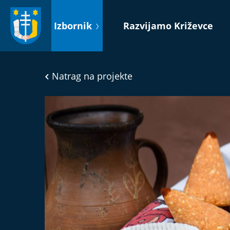
Idi
na
Izbornik
Razvijamo Križevce
sadržaj
Natrag na projekte