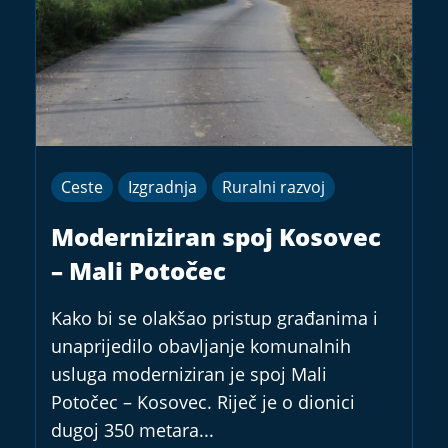
Ceste
Izgradnja
Ruralni razvoj
Moderniziran spoj Kosovec
– Mali Potočec
Kako bi se olakšao pristup građanima i
unaprijedilo obavljanje komunalnih
usluga moderniziran je spoj Mali
Potočec – Kosovec. Riječ je o dionici
dugoj 350 metara...