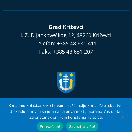
Grad Križevci
I. Z. Dijankovečkog 12, 48260 Križevci
Telefon: +385 48 681 411
Faks: +385 48 681 207
razvijamo.krizevci.hr
Koristimo kolačiće kako bi Vam pružili bolje korisničko iskustvo.
U skladu s novim smjernicama privatnosti, moramo Vas upitati
za pristanak prilikom korištenja kolačića.
Izjava o privatnosti i Uvjeti Korištenja
© 2026 Grad Križevci
Prihvaćam!
Saznajte više!