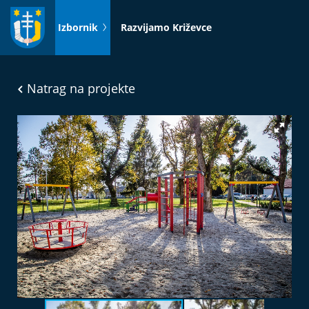
Idi
na
Izbornik
Razvijamo Križevce
sadržaj
Natrag na projekte