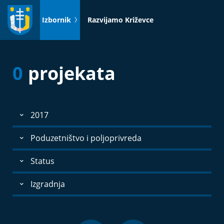
Idi
na
Izbornik
Razvijamo Križevce
sadržaj
0
projekata
2017
Poduzetništvo i poljoprivreda
Status
Izgradnja