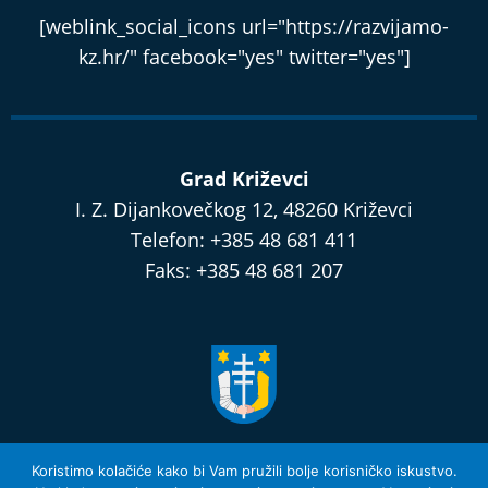
[weblink_social_icons url="https://razvijamo-
kz.hr/" facebook="yes" twitter="yes"]
Grad Križevci
I. Z. Dijankovečkog 12, 48260 Križevci
Telefon: +385 48 681 411
Faks: +385 48 681 207
razvijamo.krizevci.hr
Koristimo kolačiće kako bi Vam pružili bolje korisničko iskustvo.