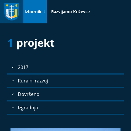
Idi
na
Izbornik
Razvijamo Križevce
sadržaj
1
projekt
2017
Ruralni razvoj
Dovršeno
Izgradnja