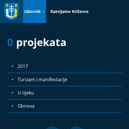
Idi
na
Izbornik
Razvijamo Križevce
sadržaj
0
projekata
2017
Turizam i manifestacije
U tijeku
Obnova