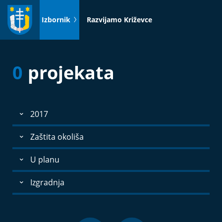
Idi
na
Izbornik
Razvijamo Križevce
sadržaj
0
projekata
2017
Zaštita okoliša
U planu
Izgradnja