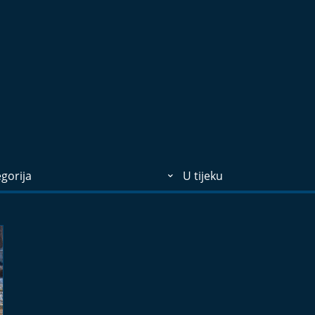
gorija
U tijeku