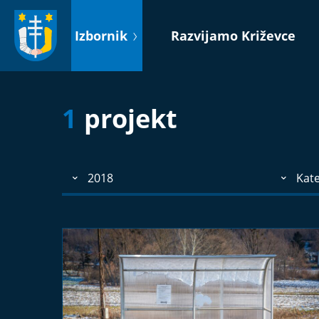
Idi
na
Izbornik
Razvijamo Križevce
sadržaj
1
projekt
2018
Kate