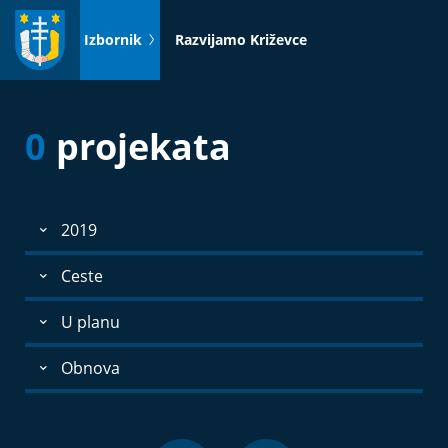
Idi
na
Izbornik
Razvijamo Križevce
sadržaj
0
projekata
2019
Ceste
U planu
Obnova