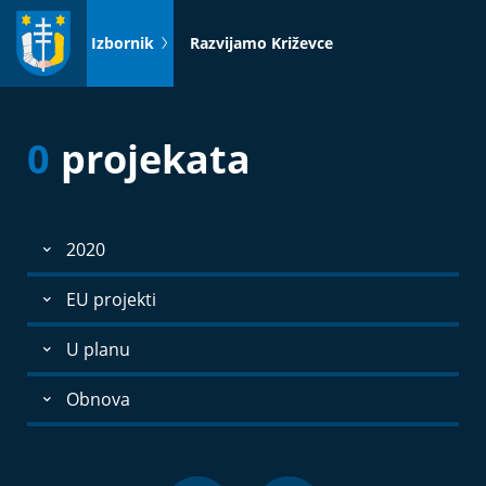
Idi
na
Izbornik
Razvijamo Križevce
sadržaj
0
projekata
2020
EU projekti
U planu
Obnova