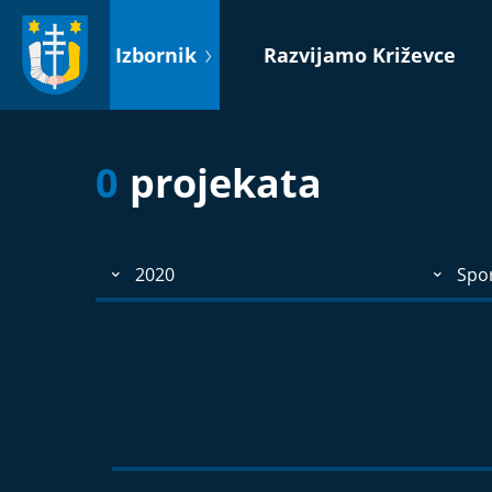
Idi
na
Izbornik
Razvijamo Križevce
sadržaj
0
projekata
2020
Spo