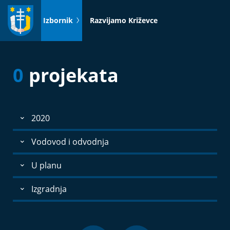
Idi
na
Izbornik
Razvijamo Križevce
sadržaj
0
projekata
2020
Vodovod i odvodnja
U planu
Izgradnja