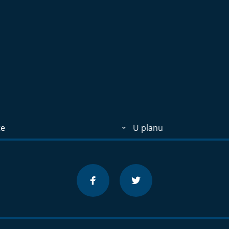
te
U planu