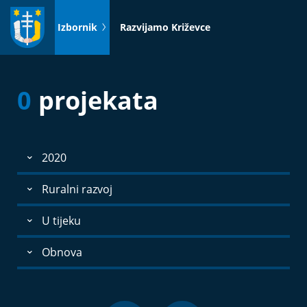
Idi
na
Izbornik
Razvijamo Križevce
sadržaj
0
projekata
2020
Ruralni razvoj
U tijeku
Obnova