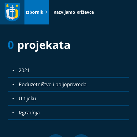
Idi
na
Izbornik
Razvijamo Križevce
sadržaj
0
projekata
2021
Poduzetništvo i poljoprivreda
U tijeku
Izgradnja