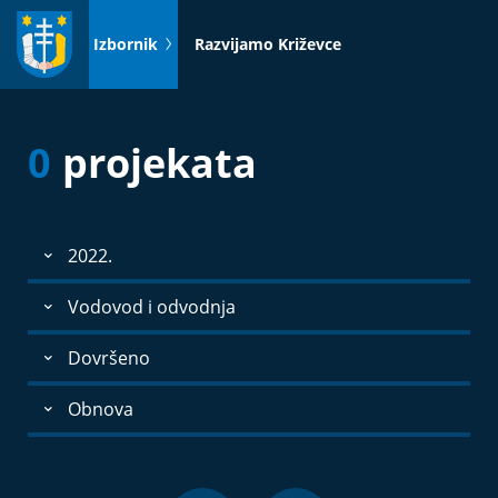
Idi
na
Izbornik
Razvijamo Križevce
sadržaj
0
projekata
2022.
Vodovod i odvodnja
Dovršeno
Obnova