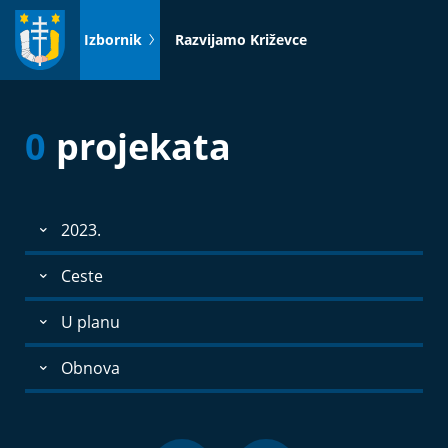
Idi
na
Izbornik
Razvijamo Križevce
sadržaj
0
projekata
2023.
Ceste
U planu
Obnova