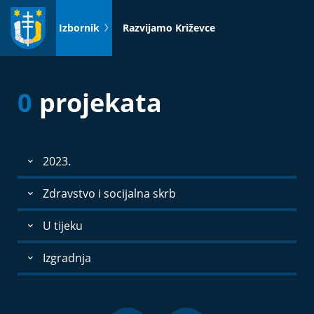
Idi
na
Izbornik
Razvijamo Križevce
sadržaj
0
projekata
2023.
Zdravstvo i socijalna skrb
U tijeku
Izgradnja