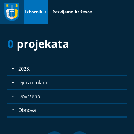
Idi
na
Izbornik
Razvijamo Križevce
sadržaj
0
projekata
2023.
Djeca i mladi
Dovršeno
Obnova