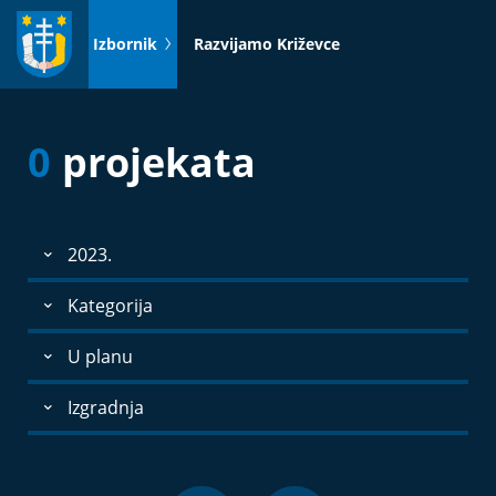
Idi
na
Izbornik
Razvijamo Križevce
sadržaj
0
projekata
2023.
Kategorija
U planu
Izgradnja