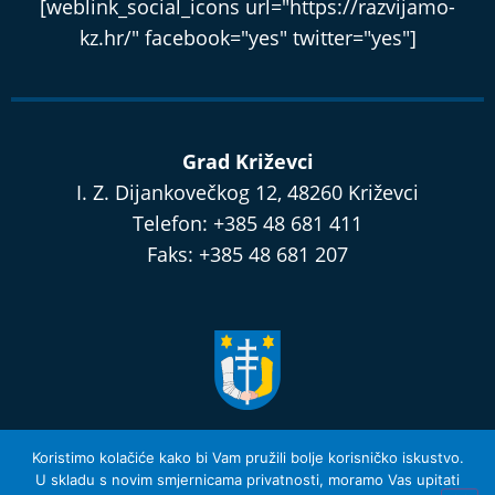
[weblink_social_icons url="https://razvijamo-
kz.hr/" facebook="yes" twitter="yes"]
Grad Križevci
I. Z. Dijankovečkog 12, 48260 Križevci
Telefon: +385 48 681 411
Faks: +385 48 681 207
razvijamo.krizevci.hr
Koristimo kolačiće kako bi Vam pružili bolje korisničko iskustvo.
U skladu s novim smjernicama privatnosti, moramo Vas upitati