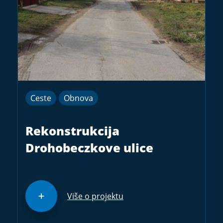
Ceste
Obnova
Rekonstrukcija
Drohobeczkove ulice
Više o projektu