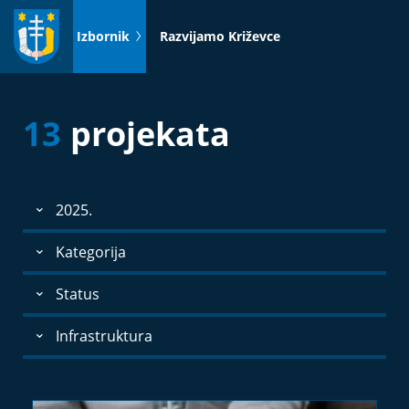
Idi
na
Izbornik
Razvijamo Križevce
sadržaj
13
projekata
2025.
Kategorija
Status
Infrastruktura