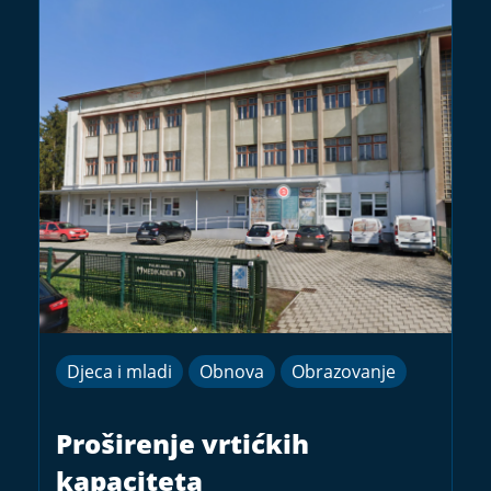
Djeca i mladi
Obnova
Obrazovanje
Proširenje vrtićkih
kapaciteta