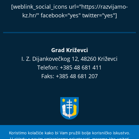
[weblink_social_icons url="https://razvijamo-
kz.hr/" facebook="yes" twitter="yes"]
Grad Križevci
I. Z. Dijankovečkog 12, 48260 Križevci
Telefon: +385 48 681 411
Faks: +385 48 681 207
razvijamo.krizevci.hr
Koristimo kolačiće kako bi Vam pružili bolje korisničko iskustvo.