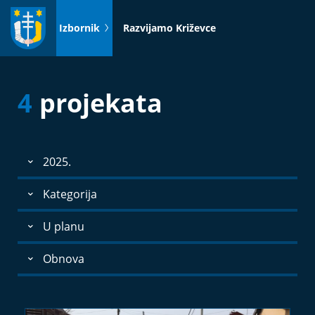
Idi
na
Izbornik
Razvijamo Križevce
sadržaj
4
projekata
2025.
Kategorija
U planu
Obnova