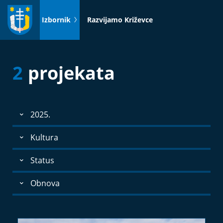
Idi
na
Izbornik
Razvijamo Križevce
sadržaj
2
projekata
2025.
Kultura
Status
Obnova