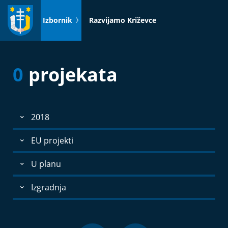
Idi
na
Izbornik
Razvijamo Križevce
sadržaj
0
projekata
2018
EU projekti
U planu
Izgradnja