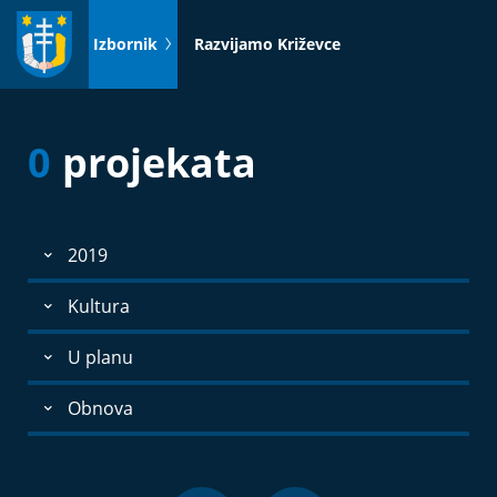
Idi
na
Izbornik
Razvijamo Križevce
sadržaj
0
projekata
2019
Kultura
U planu
Obnova