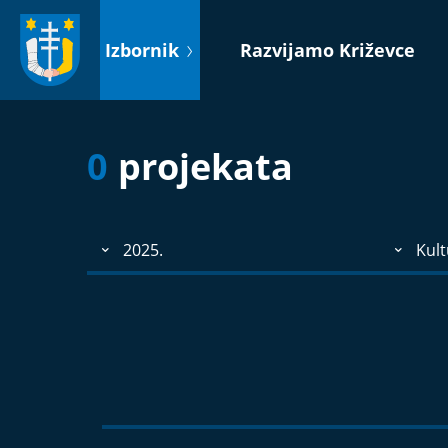
Idi
na
Izbornik
Razvijamo Križevce
sadržaj
0
projekata
2025.
Kult