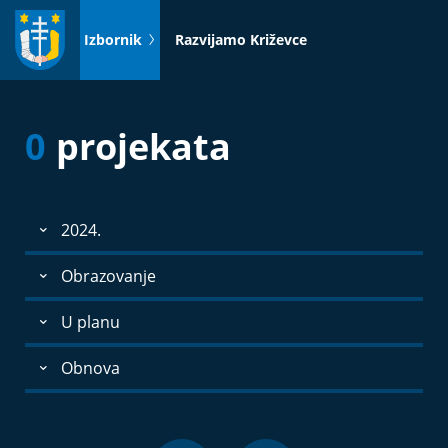
Idi
na
Izbornik
Razvijamo Križevce
sadržaj
0
projekata
2024.
Obrazovanje
U planu
Obnova