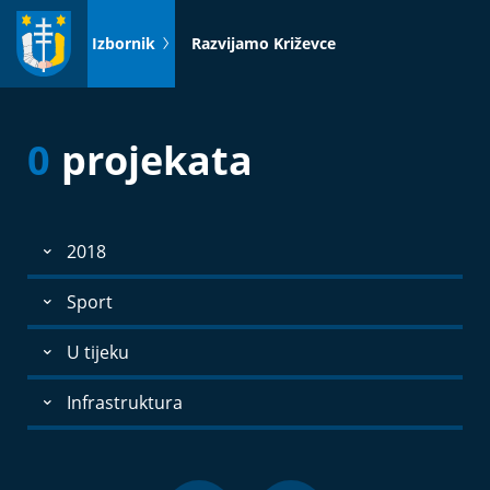
Idi
na
Izbornik
Razvijamo Križevce
sadržaj
0
projekata
2018
Sport
U tijeku
Infrastruktura