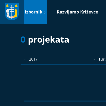
Idi
na
Izbornik
Razvijamo Križevce
sadržaj
0
projekata
2017
Turi