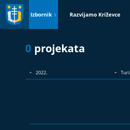
Idi
na
Izbornik
Razvijamo Križevce
sadržaj
0
projekata
2022.
Turi