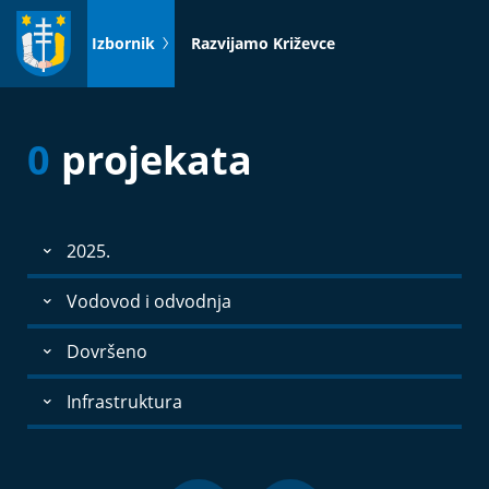
Idi
na
Izbornik
Razvijamo Križevce
sadržaj
0
projekata
2025.
Vodovod i odvodnja
Dovršeno
Infrastruktura