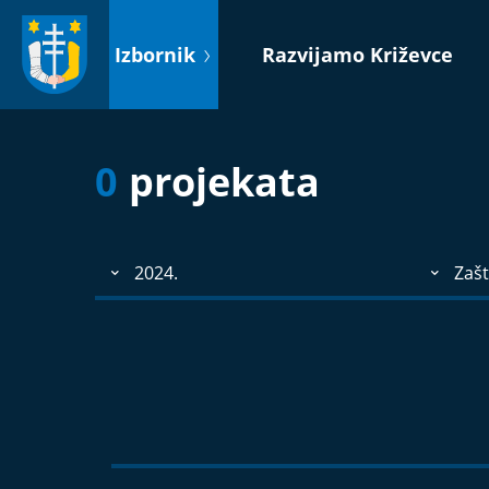
Idi
na
Izbornik
Razvijamo Križevce
sadržaj
0
projekata
2024.
Zašt