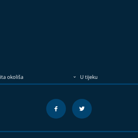
ita okoliša
U tijeku